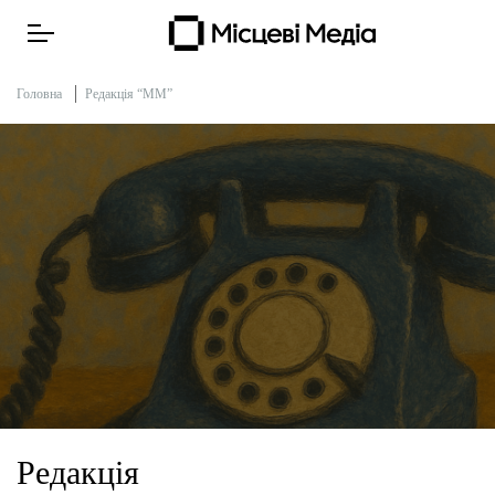
Головна
Редакція “ММ”
Про нас
Підтримати
Тендери
Контакти
Рекламні прайси
Підтримати «місцевих»
Редакція
Редакційна політика